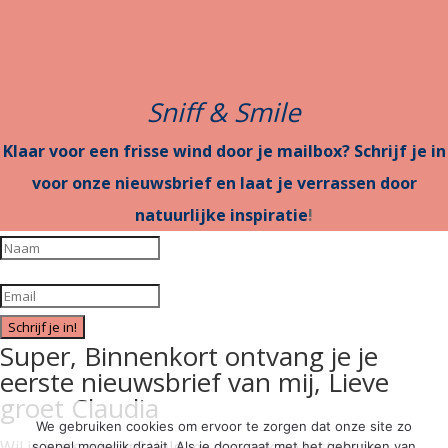
Sniff & Smile
Klaar voor een frisse wind door je mailbox? Schrijf je in
voor onze nieuwsbrief en laat je verrassen door
natuurlijke inspiratie
!
Schrijf je in!
Super, Binnenkort ontvang je je
eerste nieuwsbrief van mij, Lieve
groet Claudia
We gebruiken cookies om ervoor te zorgen dat onze site zo
Wil je niets missen? Volg me dan ook op Instagram
soepel mogelijk draait. Als je doorgaat met het gebruiken van