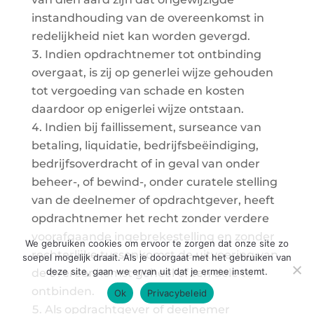
instandhouding van de overeenkomst in
redelijkheid niet kan worden gevergd.
Indien opdrachtnemer tot ontbinding
overgaat, is zij op generlei wijze gehouden
tot vergoeding van schade en kosten
daardoor op enigerlei wijze ontstaan.
Indien bij faillissement, surseance van
betaling, liquidatie, bedrijfsbeëindiging,
bedrijfsoverdracht of in geval van onder
beheer-, of bewind-, onder curatele stelling
van de deelnemer of opdrachtgever, heeft
opdrachtnemer het recht zonder verdere
voorafgaande ingebrekestelling en zonder
We gebruiken cookies om ervoor te zorgen dat onze site zo
rechterlijke tussenkomst de uitvoering van
soepel mogelijk draait. Als je doorgaat met het gebruiken van
deze site, gaan we ervan uit dat je ermee instemt.
de overeenkomst geheel of ten dele te
ontbinden.
Ok
Privacybeleid
Als opdrachtgever of deelnemer